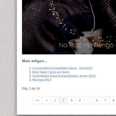
Mais artigos...
Convocatória Assembleia Geral - Dez2022
Este Natal Calça um Herói
Assembleia Geral Extraordinária Junho 2022
Recruta 2022
Pág. 2 de 19
1
2
3
4
...
6
7
8