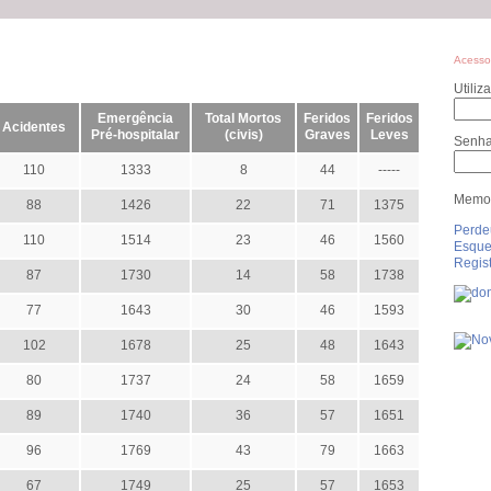
Acesso
Utiliz
Emergência
Total Mortos
Feridos
Feridos
Acidentes
Pré-hospitalar
(civis)
Graves
Leves
Senh
110
1333
8
44
-----
Memor
88
1426
22
71
1375
Perde
110
1514
23
46
1560
Esque
Regist
87
1730
14
58
1738
77
1643
30
46
1593
102
1678
25
48
1643
80
1737
24
58
1659
89
1740
36
57
1651
96
1769
43
79
1663
67
1749
25
57
1653