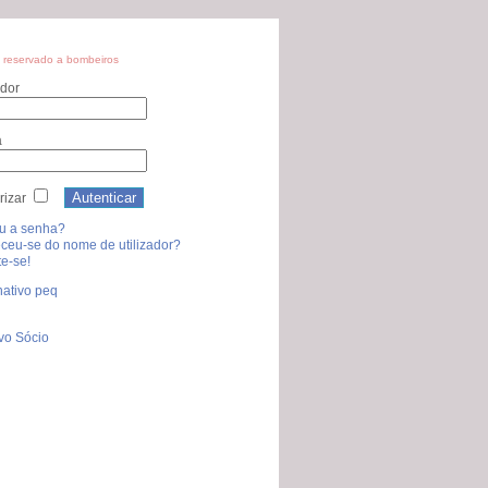
 reservado a bombeiros
ador
a
izar
u a senha?
ceu-se do nome de utilizador?
e-se!