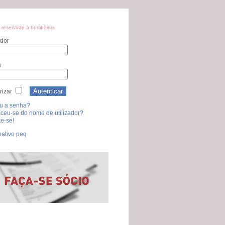
 reservado a bombeiros
ador
a
izar
u a senha?
ceu-se do nome de utilizador?
e-se!