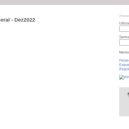
Acesso
eral - Dez2022
Utiliz
Senh
Memor
Perde
Esque
Regist