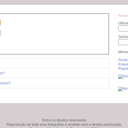
Acesso
Utiliz
Senh
Memor
Perde
Esque
Regist
or?
acesso?
Todos os direitos reservados
Reprodução de texto e/ou fotografias é proibido sem a devida autorização