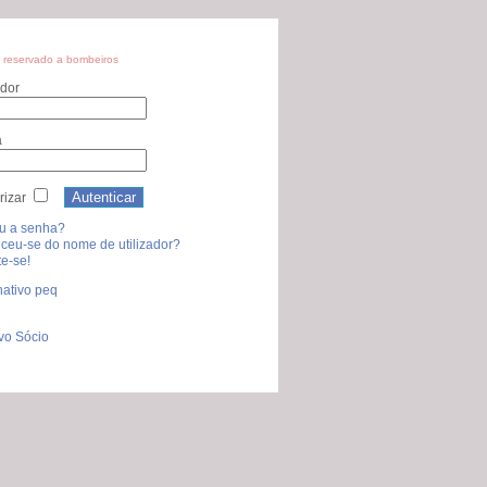
 reservado a bombeiros
ador
a
izar
u a senha?
ceu-se do nome de utilizador?
e-se!